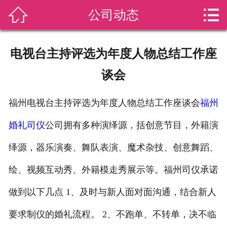


公司动态
网站首页

关于我们
电视台主持评选为年度人物总结工作座
服务项目
谈会
司仪动态
福州电视台主持评选为年度人物总结工作座谈会
福州
视频风采
婚礼司仪
公司拥有多种演绎源，括创意节目，外籍演
荣誉资质
绎源，器乐演奏、舞队表演、魔术杂技、创意舞蹈、
服务套餐
绘、视频互动秀、外籍模走秀展示等。福州司仪承诺
做到以下几点 1、及时与新人面对面沟通，结合新人
联系我们
要求制仪的婚礼流程。 2、不跑单、不转单，决不临
配套服务