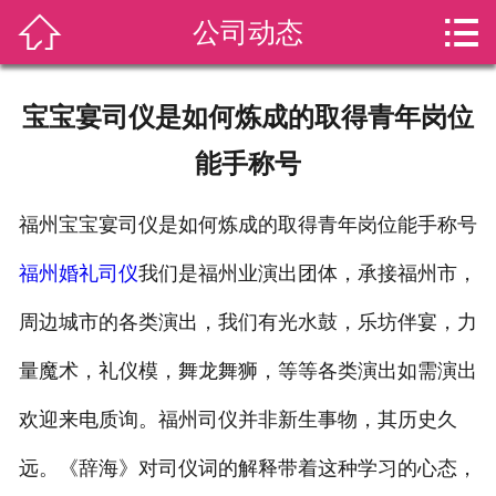


公司动态
网站首页

关于我们
宝宝宴司仪是如何炼成的取得青年岗位
服务项目
能手称号
司仪动态
福州宝宝宴司仪是如何炼成的取得青年岗位能手称号
视频风采
福州婚礼司仪
我们是福州业演出团体，承接福州市，
荣誉资质
周边城市的各类演出，我们有光水鼓，乐坊伴宴，力
服务套餐
量魔术，礼仪模，舞龙舞狮，等等各类演出如需演出
欢迎来电质询。福州司仪并非新生事物，其历史久
联系我们
远。《辞海》对司仪词的解释带着这种学习的心态，
配套服务